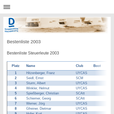
Bestenliste 2003
Bestenliste Steuerleute 2003
Platz
Name
Club
Boot
1
Hitzenberger, Franz
UYCAS
2
Seidl, Ernst
SCM
3
Sturm, Albert
UYCAS
4
Winkler, Helmut
UYCAS
5
Spießberger, Christian
SCAtt
6
Schiemer, Georg
SCAtt
7
Werner, Jörg
UYCAS
8
Gfreiner, Dietmar
UYCAS
9
Hofer, Kurt
UYCAS