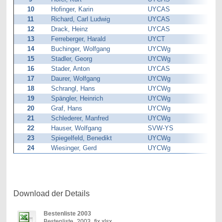
10
Hofinger, Karin
UYCAS
11
Richard, Carl Ludwig
UYCAS
12
Drack, Heinz
UYCAS
13
Ferreberger, Harald
UYCT
14
Buchinger, Wolfgang
UYCWg
15
Stadler, Georg
UYCWg
16
Stader, Anton
UYCAS
17
Daurer, Wolfgang
UYCWg
18
Schrangl, Hans
UYCWg
19
Spängler, Heinrich
UYCWg
20
Graf, Hans
UYCWg
21
Schlederer, Manfred
UYCWg
22
Hauser, Wolfgang
SVW-YS
23
Spiegelfeld, Benedikt
UYCWg
24
Wiesinger, Gerd
UYCWg
Download der Details
Bestenliste 2003
Bestenliste_2003_fix.xlsx