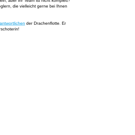
ln, aber ihr Team ist nicht komplett?
lern, die vielleicht gerne bei Ihnen
antwortlichen
der Drachenflotte. Er
rschoterin!