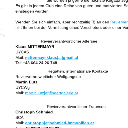
Sie würden ja gerne die nächste Regatta sege
Es gibt in jedem Club eine Reihe von guten und motivierten Seg
einsteigen würden.
Wenden Sie sich einfach, aber rechtzeitig (!) an den
Revierver
hilft Ihnen bei der Vermittlung eines Vorschoters oder einer Vo
Revierverantwortlicher Attersee
Klaus MITTERMAYR
UYCAS
Mail:
m
ittermayr.klaus
[at]
gmail.at
Tel:
+43 664 24 26 748
Regatten, internationale Kontakte
Revierverantwortlicher Wolfgangsee
Martin Lutz
UYCWg
Mail:
martin.lutz[at]fineartgalerie.at
Revierverantwortlicher Traunsee
Christoph Schmied
SCA
Mail:
christoph
[at]
schmied-immobilien.at