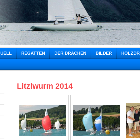
TUELL
REGATTEN
DER DRACHEN
BILDER
HOLZDR
Litzlwurm 2014