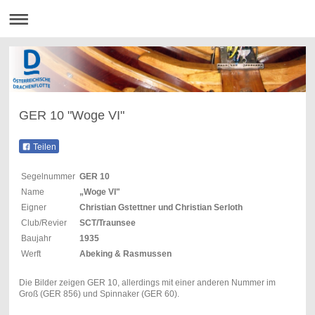
GER 10 "Woge VI"
Teilen
Segelnummer
GER 10
Name
„Woge VI"
Eigner
Christian Gstettner und Christian Serloth
Club/Revier
SCT/Traunsee
Baujahr
1935
Werft
Abeking & Rasmussen
Die Bilder zeigen GER 10, allerdings mit einer anderen Nummer im
Groß (GER 856) und Spinnaker (GER 60).